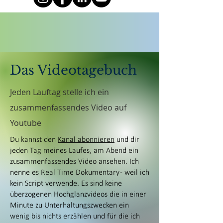
Das Videotagebuch
Jeden Lauftag stelle ich ein
zusammenfassendes Video auf
Youtube
Du kannst den
Kanal abonnieren
und dir
jeden Tag meines Laufes, am Abend ein
zusammenfassendes Video ansehen. Ich
nenne es Real Time Dokumentary - weil ich
kein Script verwende. Es sind keine
überzogenen Hochglanzvideos die in einer
Minute zu Unterhaltungszwecken ein
wenig bis nichts erzählen und für die ich