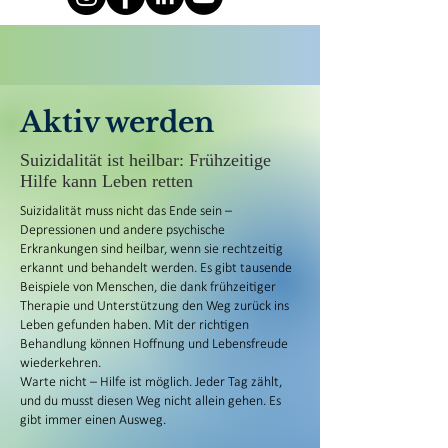
Aktiv werden
Suizidalität ist heilbar: Frühzeitige
Hilfe kann Leben retten
Suizidalität muss nicht das Ende sein –
Depressionen und andere psychische
Erkrankungen sind heilbar, wenn sie rechtzeitig
erkannt und behandelt werden. Es gibt tausende
Beispiele von Menschen, die dank frühzeitiger
Therapie und Unterstützung den Weg zurück ins
Leben gefunden haben. Mit der richtigen
Behandlung können Hoffnung und Lebensfreude
wiederkehren.
Warte nicht – Hilfe ist möglich. Jeder Tag zählt,
und du musst diesen Weg nicht allein gehen. Es
gibt immer einen Ausweg.