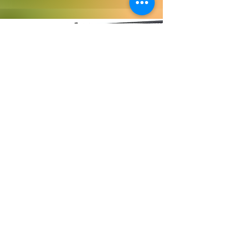
Solarpanel
Kosten: 372,00 Euro
In diesem Jahr habe ich eine Bluetti
Powerstation geschenkt bekommen, mit
der ich (zur Not) meine Akkus und alle
Elektrik laden kann. Mit diesem Panel
kann ich die Powerstation aufladen und ich
wäre nicht mehr von Campingplätzen oder