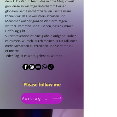
dem TEDx Vaduz Team, das mir die Möglichkeit
gab, diese so wichtige Botschaft mit einer
globalen Gemeinschaft zu teilen. Gemeinsam
können wir das Bewusstsein schärfen und
Menschen auf der ganzen Welt ermutigen,
weiterzukämpfen und zu sehen, dass es immer
Hoffnung gibt.
Suizidprävention ist eine globale Aufgabe. Daher
ist es mein Wunsch, durch meinen TEDx Talk noch
mehr Menschen zu erreichen und sie daran zu
erinnern:
Jeder Tag ist es wert, gelebt zu werden.
Please follow me
Vortrag buchen