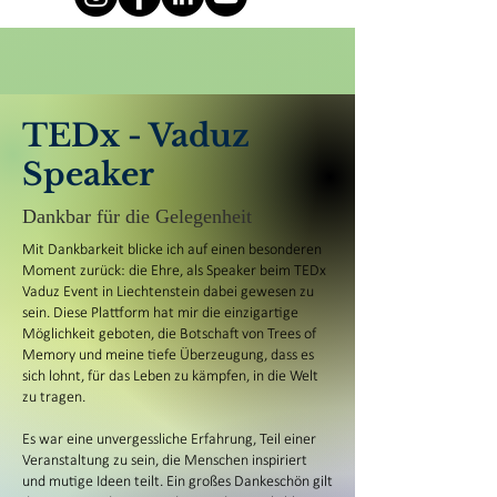
TEDx - Vaduz
Speaker
Dankbar für die Gelegenheit
Mit Dankbarkeit blicke ich auf einen besonderen
Moment zurück: die Ehre, als Speaker beim TEDx
Vaduz Event in Liechtenstein dabei gewesen zu
sein. Diese Plattform hat mir die einzigartige
Möglichkeit geboten, die Botschaft von Trees of
Memory und meine tiefe Überzeugung, dass es
sich lohnt, für das Leben zu kämpfen, in die Welt
zu tragen.
Es war eine unvergessliche Erfahrung, Teil einer
Veranstaltung zu sein, die Menschen inspiriert
und mutige Ideen teilt.
Ein großes Dankeschön gilt